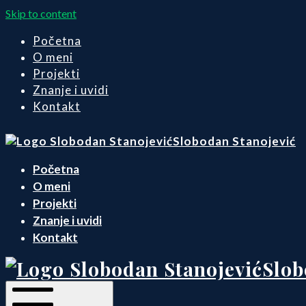
Skip to content
Početna
O meni
Projekti
Znanje i uvidi
Kontakt
Slobodan Stanojević
Početna
O meni
Projekti
Znanje i uvidi
Kontakt
Slob