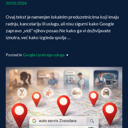
21/01/2026
20/01/2026
Ovaj tekst je namenjen lokalnim preduzetnicima koji imaju
radnju, kancelariju ili uslugu, ali nisu sigurni kako Google
zapravo „vidi“ njihov posao.Ne kako ga vi doživljavate
iznutra, već kako izgleda spolja …
Posted in
Google i pretraga usluga
•