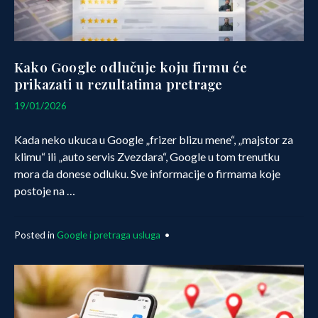
Kako Google odlučuje koju firmu će
prikazati u rezultatima pretrage
20/01/2026
19/01/2026
Kada neko ukuca u Google „frizer blizu mene“, „majstor za
klimu“ ili „auto servis Zvezdara“, Google u tom trenutku
mora da donese odluku. Sve informacije o firmama koje
postoje na …
Posted in
Google i pretraga usluga
•