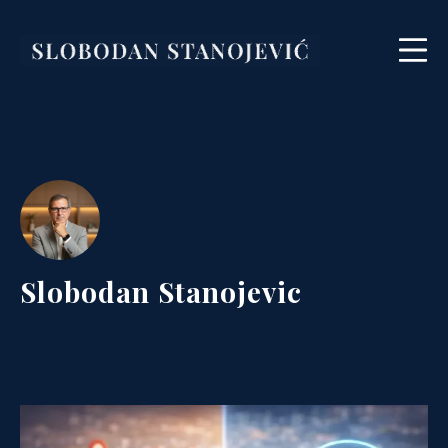
Skip
to
Mo
content
Slobodan Stanojević
Slobodan Stanojevic