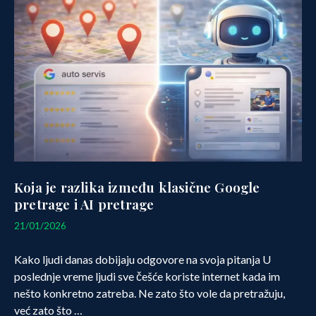
Koja je razlika između klasične Google
pretrage i AI pretrage
29/01/2026
21/01/2026
Kako ljudi danas dobijaju odgovore na svoja pitanja U
poslednje vreme ljudi sve češće koriste internet kada im
nešto konkretno zatreba. Ne zato što vole da pretražuju,
već zato što …