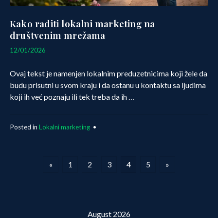
Kako raditi lokalni marketing na
društvenim mrežama
06/03/2026
12/01/2026
Ovaj tekst je namenjen lokalnim preduzetnicima koji žele da
budu prisutni u svom kraju i da ostanu u kontaktu sa ljudima
koji ih već poznaju ili tek treba da ih …
Posted in
Lokalni marketing
•
Posts
«
1
2
3
4
5
»
pagination
August 2026