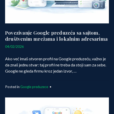
Povezivanje Google preduzeća sa sajtom,
društvenim mrežama i lokalnim adresarima
12/03/2026
04/02/2026
Ako već imaš otvoren profil na Google preduzeću, važno je
da znaš jednu stvar: taj profil ne treba da stoji sam za sebe.
Google ne gleda firmu kroz jedan izvor, …
Posted in
Google preduzece
•