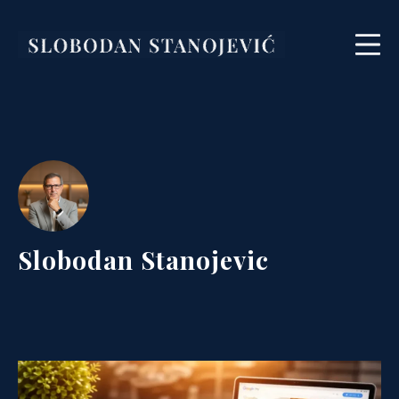
Skip
to
Mo
content
Slobodan Stanojević
Slobodan Stanojevic