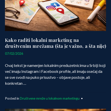
Kako raditi lokalni marketing na
društvenim mrežama (šta je važno, a šta nije)
09/02/2026
07/02/2026
Ovaj tekst je namenjen lokalnim preduzetnicima u Srbiji koji
već imaju Instagram i Facebook profile, ali imaju osećaj da
se sve svodi na puko prisustvo – objave postoje, ali
konkretan …
Posted in
Društvene mreže u lokalnom marketingu
•