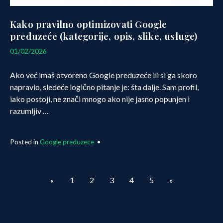
Kako pravilno optimizovati Google
preduzeće (kategorije, opis, slike, usluge)
12/03/2026
01/02/2026
Ako već imaš otvoreno Google preduzeće ili si ga skoro
napravio, sledeće logično pitanje je: šta dalje. Sam profil,
iako postoji, ne znači mnogo ako nije jasno popunjen i
razumljiv …
Posted in
Google preduzece
•
Posts
«
1
2
3
4
5
»
pagination