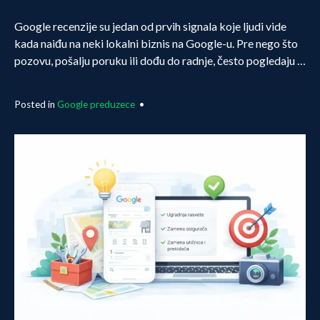
Google recenzije su jedan od prvih signala koje ljudi vide
kada naiđu na neki lokalni biznis na Google-u. Pre nego što
pozovu, pošalju poruku ili dođu do radnje, često pogledaju …
Posted in
Google preduzece
•