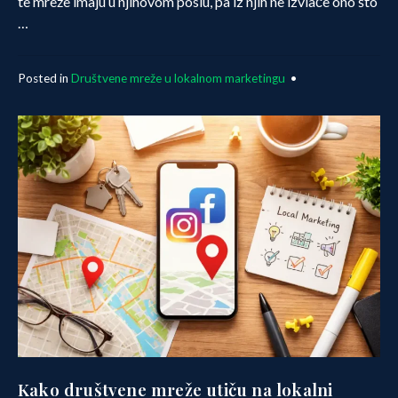
te mreže imaju u njihovom poslu, pa iz njih ne izvlače ono što
…
Posted in
Društvene mreže u lokalnom marketingu
•
Kako društvene mreže utiču na lokalni