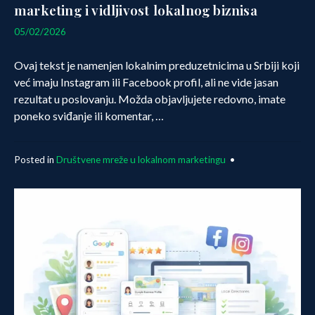
marketing i vidljivost lokalnog biznisa
12/02/2026
05/02/2026
Ovaj tekst je namenjen lokalnim preduzetnicima u Srbiji koji
već imaju Instagram ili Facebook profil, ali ne vide jasan
rezultat u poslovanju. Možda objavljujete redovno, imate
poneko sviđanje ili komentar, …
Posted in
Društvene mreže u lokalnom marketingu
•